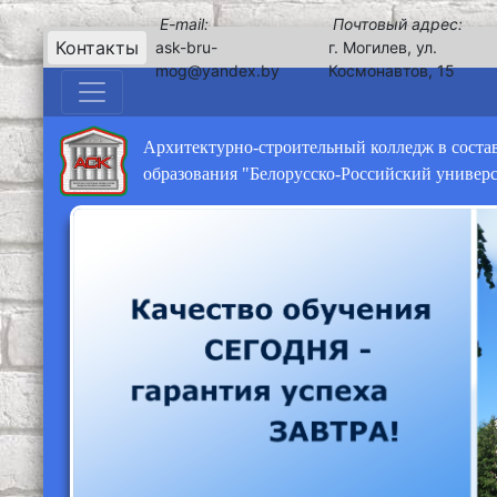
E-mail:
Почтовый адрес:
Контакты
ask-bru-
г. Могилев, ул.
mog@yandex.by
Космонавтов, 15
Архитектурно-строительный колледж в соста
образования "Белорусско-Российский универ