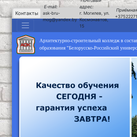
Почтовый
E-mail:
адрес:
Приёмная
Контакты
ask-bru-
г. Могилев, ул.
+3752227
mog@yandex.by
Космонавтов,
15
Архитектурно-строительный колледж в соста
образования "Белорусско-Российский универ