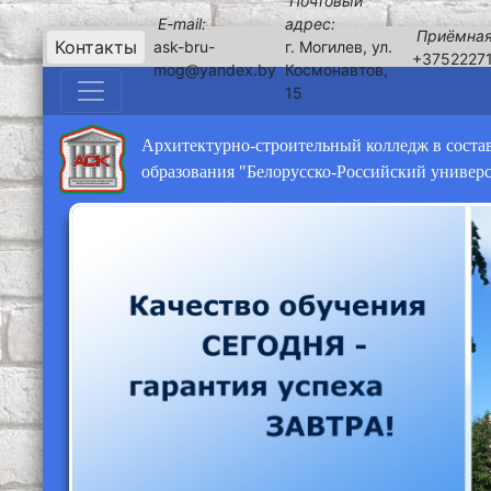
Почтовый
E-mail:
адрес:
Приёмная
Контакты
ask-bru-
г. Могилев, ул.
+3752227
mog@yandex.by
Космонавтов,
15
Архитектурно-строительный колледж в соста
образования "Белорусско-Российский универ